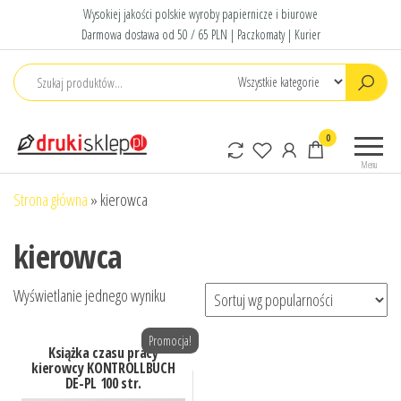
Przejdź
Wysokiej jakości polskie wyroby papiernicze i biurowe
do
Darmowa dostawa od 50 / 65 PLN | Paczkomaty | Kurier
treści
Druki
Polskie druki
0
sklep
akcydensowe
Menu
Strona główna
»
kierowca
kierowca
Wyświetlanie jednego wyniku
Promocja!
Książka czasu pracy
kierowcy KONTROLLBUCH
DE-PL 100 str.