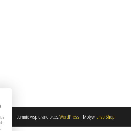
d
Dumnie wspierane przez
WordPress
|
Motyw:
Envo Shop
okie
liki
ma