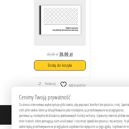
Pierwotna
Aktualna
45,00
zł
30,00
zł
cena
cena
Dodaj do koszyka
wynosiła:
wynosi:
45,00 zł.
30,00 zł.
Porównaj
Add to wishlist
Cenimy Twoją prywatność
Ta strona internetowa wykorzystuje pliki cookie, aby poprawić komfort korzystania z niej. Spośró
nich pliki cookie, które są sklasyfikowane jako niezbędne, są przechowywane w przeglądarce,
ponieważ są niezbędne do działania podstawowych funkcji witryny. Używamy również plików co
stron trzecich, które pomagają nam analizować i rozumieć sposób korzystania z tej witryny. Te p
cookie będą przechowywane w przeglądarce użytkownika wyłącznie za jego zgodą. Użytkownik 