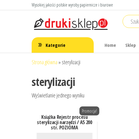
Przejdź
Wysokiej jakości polskie wyroby papiernicze i biurowe
do
treści
Druki
Polskie druki
akcydensowe
sklep
Kategorie
Home
Sklep
Strona główna
»
sterylizacji
sterylizacji
Wyświetlanie jednego wyniku
Promocja!
Książka Rejestr procesu
sterylizacji narzędzi / A5 200
str. POZIOMA