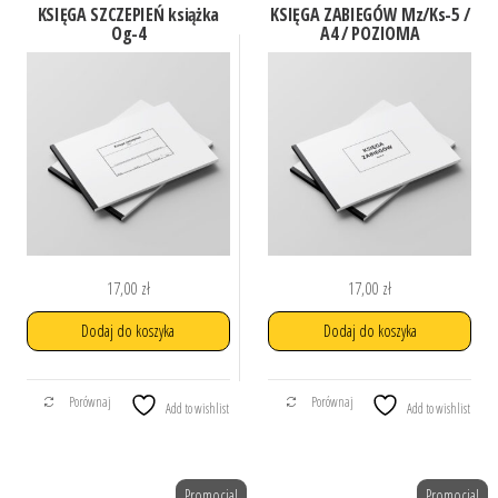
KSIĘGA SZCZEPIEŃ książka
KSIĘGA ZABIEGÓW Mz/Ks-5 /
Og-4
A4 / POZIOMA
17,00
zł
17,00
zł
Dodaj do koszyka
Dodaj do koszyka
Porównaj
Porównaj
Add to wishlist
Add to wishlist
Promocja!
Promocja!