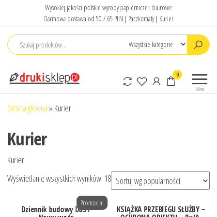
Przejdź
Wysokiej jakości polskie wyroby papiernicze i biurowe
do
Darmowa dostawa od 50 / 65 PLN | Paczkomaty | Kurier
treści
Druki
Polskie druki
0
sklep
akcydensowe
Menu
Strona główna
»
Kurier
Kurier
Kurier
Posortowane
Wyświetlanie wszystkich wyników: 18
według
Promocja!
popularności
Dziennik budowy DB3 /
KSIĄŻKA PRZEBIEGU SŁUŻBY –