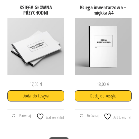
KSIĘGA GŁÓWNA
Księga inwentarzowa –
PRZYCHODNI
miękka A4
17,00
zł
18,00
zł
Dodaj do koszyka
Dodaj do koszyka
Porównaj
Porównaj
Add to wishlist
Add to wishlist