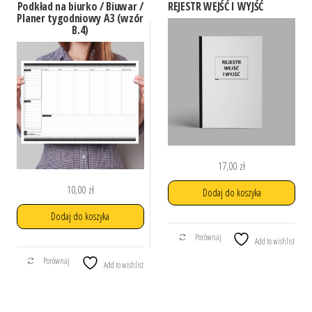
Podkład na biurko / Biuwar /
REJESTR WEJŚĆ I WYJŚĆ
Planer tygodniowy A3 (wzór
B.4)
17,00
zł
10,00
zł
Dodaj do koszyka
Dodaj do koszyka
Porównaj
Add to wishlist
Porównaj
Add to wishlist