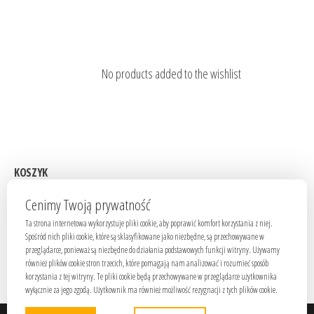
No products added to the wishlist
KOSZYK
Brak produktów w koszyku.
Cenimy Twoją prywatność
Ta strona internetowa wykorzystuje pliki cookie, aby poprawić komfort korzystania z niej.
ZNAJDŹ PRODUKT
Spośród nich pliki cookie, które są sklasyfikowane jako niezbędne, są przechowywane w
przeglądarce, ponieważ są niezbędne do działania podstawowych funkcji witryny. Używamy
również plików cookie stron trzecich, które pomagają nam analizować i rozumieć sposób
Szukaj:
korzystania z tej witryny. Te pliki cookie będą przechowywane w przeglądarce użytkownika
wyłącznie za jego zgodą. Użytkownik ma również możliwość rezygnacji z tych plików cookie.