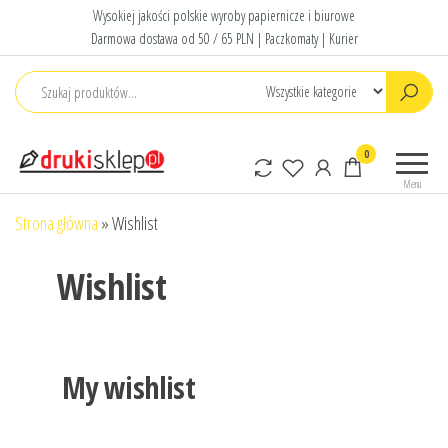
Przejdź
Wysokiej jakości polskie wyroby papiernicze i biurowe
do
Darmowa dostawa od 50 / 65 PLN | Paczkomaty | Kurier
treści
Druki
Polskie druki
0
sklep
akcydensowe
Menu
Strona główna
»
Wishlist
Wishlist
My wishlist