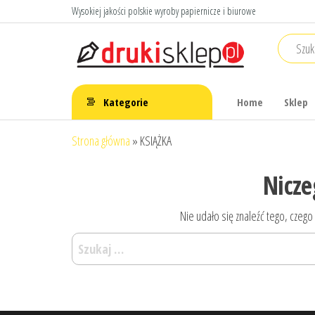
Przejdź
Wysokiej jakości polskie wyroby papiernicze i biurowe
do
treści
Druki
Polskie druki
akcydensowe
sklep
Kategorie
Home
Sklep
Strona główna
»
KSIĄŻKA
Nicze
Nie udało się znaleźć tego, czego