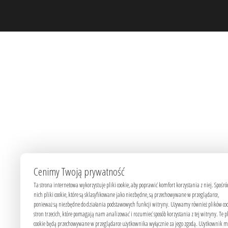
Cenimy Twoją prywatność
Ta strona internetowa wykorzystuje pliki cookie, aby poprawić komfort korzystania z niej. Spośró
nich pliki cookie, które są sklasyfikowane jako niezbędne, są przechowywane w przeglądarce,
ponieważ są niezbędne do działania podstawowych funkcji witryny. Używamy również plików co
stron trzecich, które pomagają nam analizować i rozumieć sposób korzystania z tej witryny. Te p
cookie będą przechowywane w przeglądarce użytkownika wyłącznie za jego zgodą. Użytkownik 