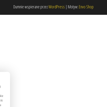
Dumnie wspierane przez
WordPress
|
Motyw:
Envo Shop
d
okie
liki
ma