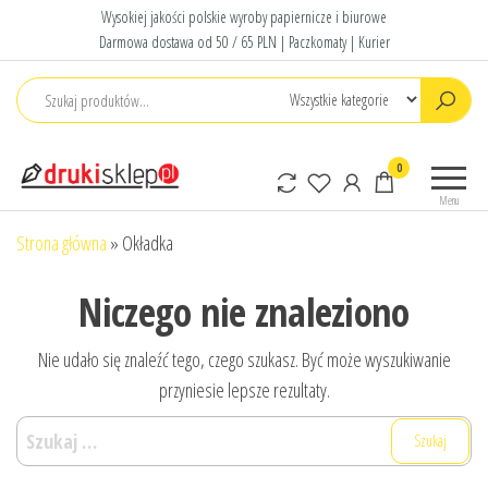
Przejdź
Wysokiej jakości polskie wyroby papiernicze i biurowe
do
Darmowa dostawa od 50 / 65 PLN | Paczkomaty | Kurier
treści
Druki
Polskie druki
0
sklep
akcydensowe
Menu
Strona główna
»
Okładka
Niczego nie znaleziono
Nie udało się znaleźć tego, czego szukasz. Być może wyszukiwanie
przyniesie lepsze rezultaty.
Szukaj: