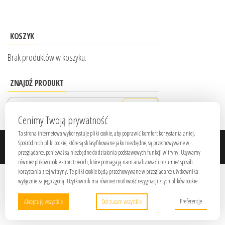
KOSZYK
Brak produktów w koszyku.
ZNAJDŹ PRODUKT
Szukaj:
Cenimy Twoją prywatność
Ta strona internetowa wykorzystuje pliki cookie, aby poprawić komfort korzystania z niej.
Spośród nich pliki cookie, które są sklasyfikowane jako niezbędne, są przechowywane w
Dumnie wspierane przez
WordPress
|
Motyw:
Envo Shop
przeglądarce, ponieważ są niezbędne do działania podstawowych funkcji witryny. Używamy
również plików cookie stron trzecich, które pomagają nam analizować i rozumieć sposób
korzystania z tej witryny. Te pliki cookie będą przechowywane w przeglądarce użytkownika
wyłącznie za jego zgodą. Użytkownik ma również możliwość rezygnacji z tych plików cookie.
Preferencje
Akceptuję wszystkie
Odrzucam wszystkie