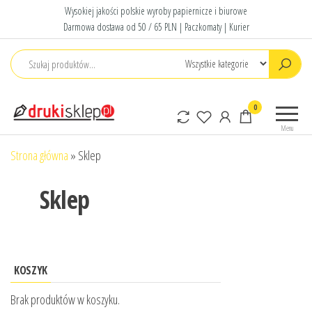
Przejdź
Wysokiej jakości polskie wyroby papiernicze i biurowe
do
Darmowa dostawa od 50 / 65 PLN | Paczkomaty | Kurier
treści
Druki
Polskie druki
0
sklep
akcydensowe
Menu
Strona główna
»
Sklep
Sklep
KOSZYK
Brak produktów w koszyku.