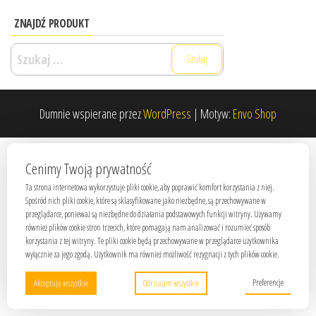
ZNAJDŹ PRODUKT
Szukaj:
Dumnie wspierane przez
WordPress
|
Motyw:
Envo Shop
Cenimy Twoją prywatność
Ta strona internetowa wykorzystuje pliki cookie, aby poprawić komfort korzystania z niej.
Spośród nich pliki cookie, które są sklasyfikowane jako niezbędne, są przechowywane w
przeglądarce, ponieważ są niezbędne do działania podstawowych funkcji witryny. Używamy
również plików cookie stron trzecich, które pomagają nam analizować i rozumieć sposób
korzystania z tej witryny. Te pliki cookie będą przechowywane w przeglądarce użytkownika
wyłącznie za jego zgodą. Użytkownik ma również możliwość rezygnacji z tych plików cookie.
Preferencje
Akceptuję wszystkie
Odrzucam wszystkie