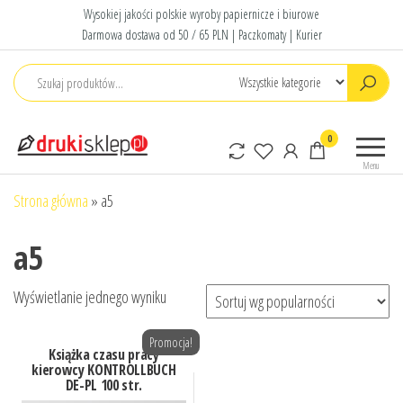
Przejdź
Wysokiej jakości polskie wyroby papiernicze i biurowe
do
Darmowa dostawa od 50 / 65 PLN | Paczkomaty | Kurier
treści
Druki
Polskie druki
0
sklep
akcydensowe
Menu
Strona główna
»
a5
a5
Wyświetlanie jednego wyniku
Promocja!
Książka czasu pracy
kierowcy KONTROLLBUCH
DE-PL 100 str.