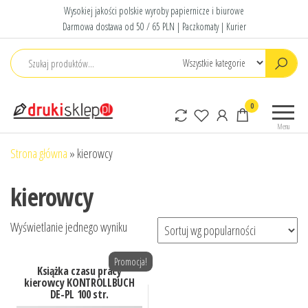
Przejdź
Wysokiej jakości polskie wyroby papiernicze i biurowe
do
Darmowa dostawa od 50 / 65 PLN | Paczkomaty | Kurier
treści
Druki
Polskie druki
0
sklep
akcydensowe
Menu
Strona główna
»
kierowcy
kierowcy
Wyświetlanie jednego wyniku
Promocja!
Książka czasu pracy
kierowcy KONTROLLBUCH
DE-PL 100 str.