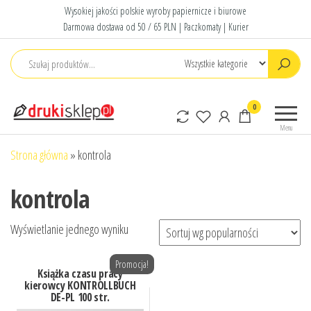
Przejdź
Wysokiej jakości polskie wyroby papiernicze i biurowe
do
Darmowa dostawa od 50 / 65 PLN | Paczkomaty | Kurier
treści
Druki
Polskie druki
0
sklep
akcydensowe
Menu
Strona główna
»
kontrola
kontrola
Wyświetlanie jednego wyniku
Promocja!
Książka czasu pracy
kierowcy KONTROLLBUCH
DE-PL 100 str.