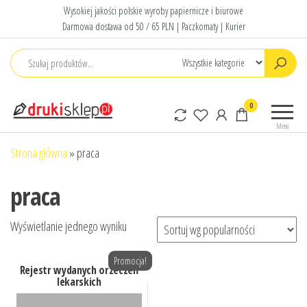
Przejdź
Wysokiej jakości polskie wyroby papiernicze i biurowe
do
Darmowa dostawa od 50 / 65 PLN | Paczkomaty | Kurier
treści
Druki
Polskie druki
0
sklep
akcydensowe
Menu
Strona główna
»
praca
praca
Wyświetlanie jednego wyniku
Promocja!
Rejestr wydanych orzeczeń
lekarskich